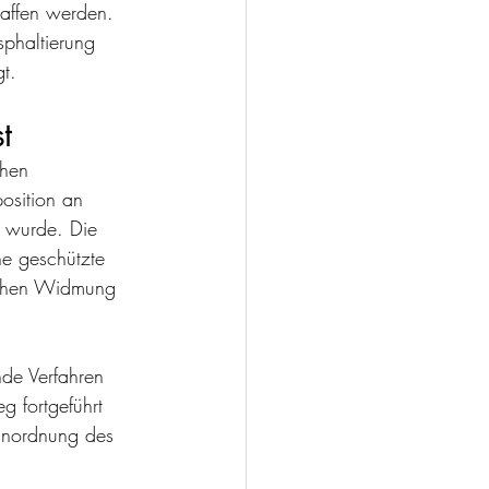
affen werden. 
phaltierung 
t.
t
chen 
osition an 
t wurde. Die 
ne geschützte 
lichen Widmung 
de Verfahren 
g fortgeführt 
Einordnung des 