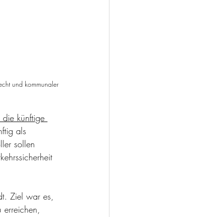
erecht und kommunaler 
 die künftige 
ftig als 
ler sollen 
kehrssicherheit 
. Ziel war es, 
u erreichen, 