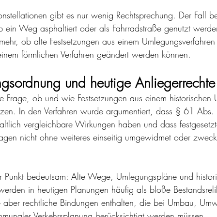
stellationen gibt es nur wenig Rechtsprechung. Der Fall be
ob ein Weg asphaltiert oder als Fahrradstraße genutzt werde
mehr, ob alte Festsetzungen aus einem Umlegungsverfahren 
 einem förmlichen Verfahren geändert werden können.
gsordnung und heutige Anliegerrechte
ie Frage, ob und wie Festsetzungen aus einem historischen
ützen. In den Verfahren wurde argumentiert, dass § 61 Abs
ltlich vergleichbare Wirkungen haben und dass festgesetzt
lagen nicht ohne weiteres einseitig umgewidmet oder zweck
eser Punkt bedeutsam: Alte Wege, Umlegungspläne und histor
rden in heutigen Planungen häufig als bloße Bestandsrelik
ie aber rechtliche Bindungen enthalten, die bei Umbau, Um
mmunaler Verkehrsplanung berücksichtigt werden müssen.