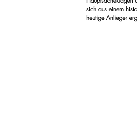
Hauptsacheklagen un
sich aus einem his
heutige Anlieger e