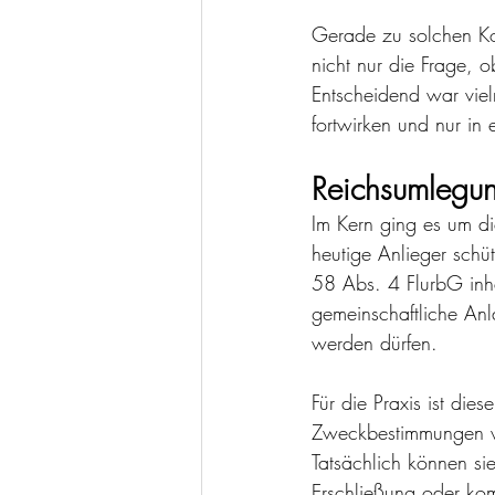
Gerade zu solchen Kon
nicht nur die Frage, 
Entscheidend war viel
fortwirken und nur in
Reichsumlegun
Im Kern ging es um d
heutige Anlieger sch
58 Abs. 4 FlurbG inha
gemeinschaftliche An
werden dürfen.
Für die Praxis ist di
Zweckbestimmungen we
Tatsächlich können s
Erschließung oder ko