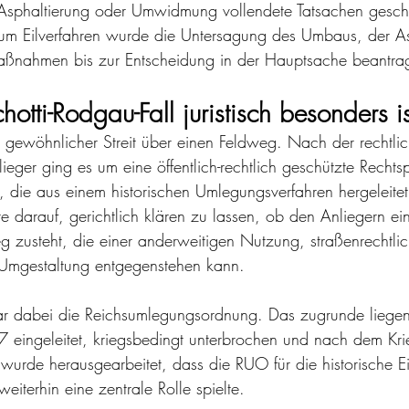
sphaltierung oder Umwidmung vollendete Tatsachen gesch
 zum Eilverfahren wurde die Untersagung des Umbaus, der As
aßnahmen bis zur Entscheidung in der Hauptsache beantrag
tti-Rodgau-Fall juristisch besonders is
n gewöhnlicher Streit über einen Feldweg. Nach der rechtli
eger ging es um eine öffentlich-rechtlich geschützte Rechtsp
 die aus einem historischen Umlegungsverfahren hergeleite
lte darauf, gerichtlich klären zu lassen, ob den Anliegern ei
g zusteht, die einer anderweitigen Nutzung, straßenrecht
 Umgestaltung entgegenstehen kann.
ar dabei die Reichsumlegungsordnung. Das zugrunde liegen
 eingeleitet, kriegsbedingt unterbrochen und nach dem Krie
wurde herausgearbeitet, dass die RUO für die historische 
iterhin eine zentrale Rolle spielte.