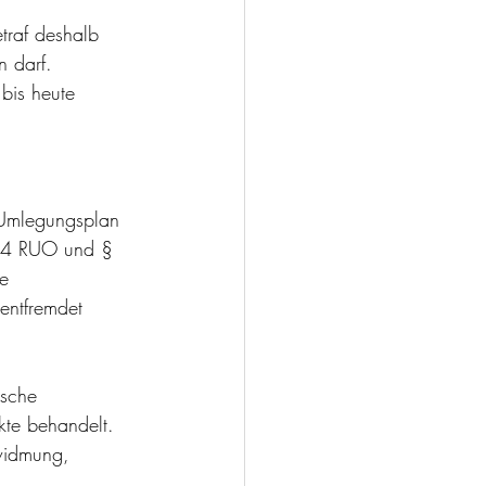
traf deshalb 
n darf. 
bis heute 
 Umlegungsplan 
. 4 RUO und § 
e 
entfremdet 
ische 
te behandelt. 
widmung, 