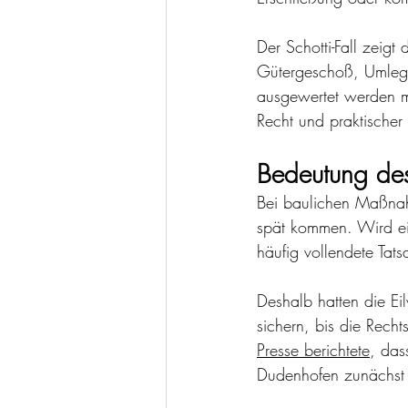
Der Schotti-Fall zeig
Gütergeschoß, Umleg
ausgewertet werden mü
Recht und praktischer
Bedeutung des
Bei baulichen Maßna
spät kommen. Wird ei
häufig vollendete Tat
Deshalb hatten die Ei
sichern, bis die Recht
Presse berichtete
, das
Dudenhofen zunächst d