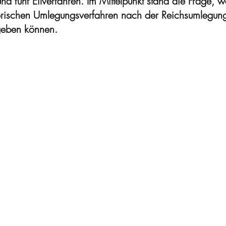
d fünf Eilverfahren. Im Mittelpunkt stand die Frage, w
torischen Umlegungsverfahren nach der Reichsumlegung
rgeben können.