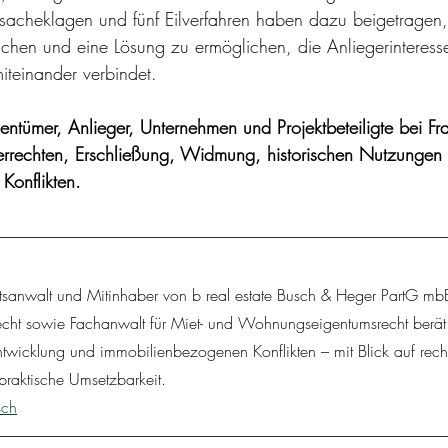
sacheklagen und fünf Eilverfahren haben dazu beigetragen, 
chen und eine Lösung zu ermöglichen, die Anliegerinteress
teinander verbindet.
gentümer, Anlieger, Unternehmen und Projektbeteiligte bei F
rrechten, Erschließung, Widmung, historischen Nutzungen
Konflikten.
htsanwalt und Mitinhaber von b real estate Busch & Heger PartG mb
recht sowie Fachanwalt für Miet- und Wohnungseigentumsrecht berät
ntwicklung und immobilienbezogenen Konflikten – mit Blick auf rechtl
 praktische Umsetzbarkeit.
sch