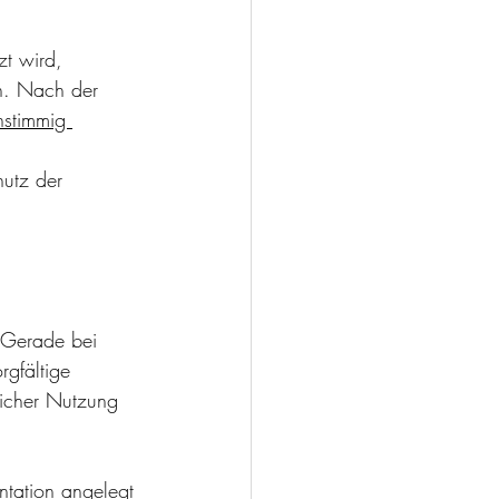
zt wird, 
en. Nach der 
nstimmig 
hutz der 
 Gerade bei 
gfältige 
icher Nutzung 
ntation angelegt 