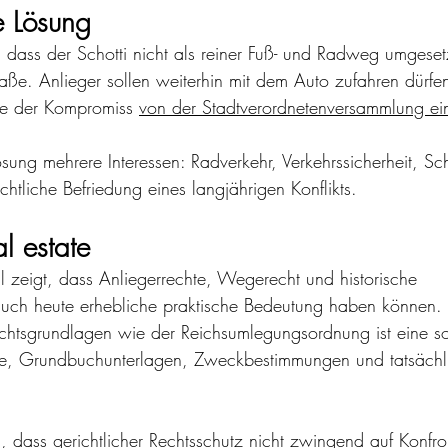
e Lösung
, dass der Schotti nicht als reiner Fuß- und Radweg umgeset
raße. Anlieger sollen weiterhin mit dem Auto zufahren dürf
de der Kompromiss 
von der Stadtverordnetenversammlung ei
sung mehrere Interessen: Radverkehr, Verkehrssicherheit, Sc
chtliche Befriedung eines langjährigen Konflikts.
al estate
ll zeigt, dass Anliegerrechte, Wegerecht und historische 
uch heute erhebliche praktische Bedeutung haben können.
chtsgrundlagen wie der Reichsumlegungsordnung ist eine sor
ne, Grundbuchunterlagen, Zweckbestimmungen und tatsächl
l, dass gerichtlicher Rechtsschutz nicht zwingend auf Konfro