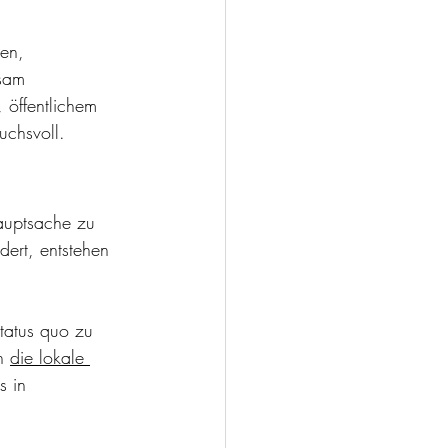
en, 
sam 
 öffentlichem 
uchsvoll.
auptsache zu 
ert, entstehen 
tatus quo zu 
h 
die lokale 
 in 