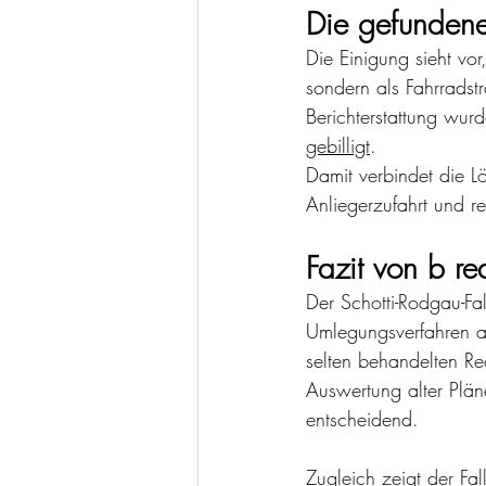
Die gefunden
Die Einigung sieht vor
sondern als Fahrradst
Berichterstattung wur
gebilligt
.
Damit verbindet die Lö
Anliegerzufahrt und re
Fazit von b re
Der Schotti-Rodgau-Fa
Umlegungsverfahren a
selten behandelten Re
Auswertung alter Plä
entscheidend.
Zugleich zeigt der Fal