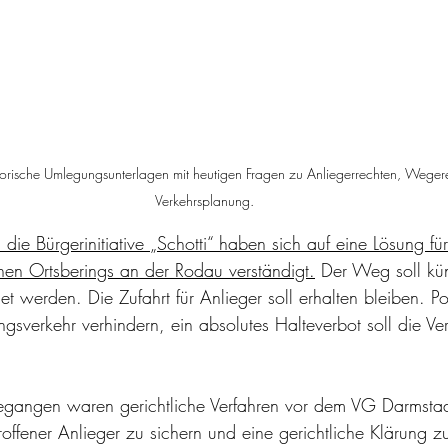
historische Umlegungsunterlagen mit heutigen Fragen zu Anliegerrechten, Weg
Verkehrsplanung.
ie Bürgerinitiative „Schotti“ haben sich auf eine Lösung für
hen Ortsberings an der Rodau verständigt.
 Der Weg soll kün
 werden. Die Zufahrt für Anlieger soll erhalten bleiben. Pol
gsverkehr verhindern, ein absolutes Halteverbot soll die Ver
egangen waren gerichtliche Verfahren vor dem VG Darmstadt
roffener Anlieger zu sichern und eine gerichtliche Klärung z